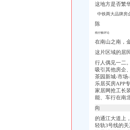
【58同城】茶园新区域名注册_茶园新区域名申请_茶园新区域名交易
这地方是否繁
茶园新城华丽转身鲁能领袖茶园宜居典范-导购-重庆乐居网
中铁两大品牌房
【重庆茶园新区企业变更|公司名称变更|公司/法人变更】-重庆赶集网
快讯：奥园集团4.35亿茶园新区拿地-市场-重庆乐居网
陈
12名专家代表茶园新区植树_网易新闻
茶园新区+法蓝西庄邸+创新栋别墅+送车位送花园+名校指标,重庆南
桃付畅评论
茶园欧麓花园城三房单卫在公园里的城市名校指标,重庆南岸茶园新
在南山之南，
茶园新区+金科品质+临湖类栋+大露台赠送+双车位+读名校,重庆南
【6图】南岸茶园新区旺铺转让费用面议,重庆南岸茶园新区赶集商铺
这片区域的居
【重庆茶园新区期货交易员招聘网_新期货交易员招聘信息】-重庆
行人偶见一二
内部价直降20万、送产权车位！读南坪名.校！,重庆南岸茶园新区
【58同城】茶园新区名片印刷_茶园新区高档名片印刷_茶园新区名
吸引其他房企
诸多利好齐集茶园时代都汇受追捧（组图）-楼市新闻-重庆乐居网
茶园新城-市场
茶园商圈升级鲁能领秀城坐享茶园发展红利-聚焦房企-重庆乐居网
乐居买房APP
【重庆南岸区茶园新区纱摄影影楼排名前十名_个纱照推荐_纱
家居网抢工长装
用教育作为茶园新区的城市名片-滚动新闻-21CN.COM
能、车行在南
中冶黛山壹品_高通栖谷_楼盘对比分析-重庆乐居
【重庆茶园新区投资服务招聘网_投资服务招聘信息】-重庆智联招聘
向
茶园,南岸光华安纳溪湖,一线瞰湖联排,双产权车位读名校,重庆南
【13图】奥园城市天地茶园临街十字路口,轻轨商铺,重庆南岸茶园
的通江大道上，
重庆茶园新区健身-重庆爱问分类
轻轨3号线的关
南岸茶园新区高端物业居住中心读名校临轻轨公园旁抢,融创伊