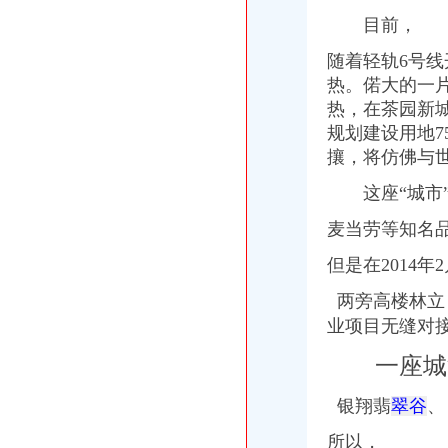
目前，
随着轻轨6号线
热。偌大的一
热，在茶园新
规划建设用地
攘，将仿佛与
这座“城市”
麦当劳等知名
但是在2014年
两旁高楼林立
业项目无缝对
一座城池
银翔翡
翠谷
、
所以，