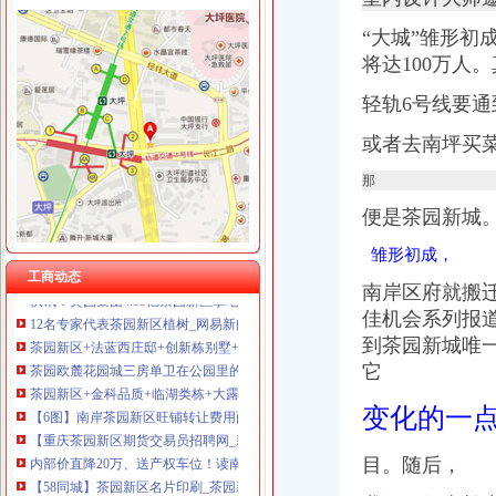
茶园新区核名
重庆市明诚塑料制品有限责任公司 渝高100万 （进出口权）
2017年国家层面出台的主要国土资源新政策都在这个筐里了-新闻频道-
“大城”雏形初成
重庆金品科技有限公司 渝南100万 （进出口权）
想知道今年三月入住南岸茶园新区廉租房名单有那些人,-租房-房天下
将达100万人。
重庆雷森堡网络科技有限公司 渝北10万 （工商注册）
宁德蕉城区三维地图,宁德蕉城区地图,宁德蕉城区电子地图,宁德蕉
重庆斯苔登托生物科技有限公司 渝南10万 （工商注册）
江南新城第一大盘,茶园新区,轻轨环绕,读名校,融创欧麓花园城
轻轨6号线要通
重庆尊盟财务管理有限公司 渝北10万 （工商注册）
全省脱贫攻坚“五个一”驻村帮扶先进集体和先进个人名单-四川省人
重庆市冰岛科技发展有限公司 渝沙50万 （进出口权）
或者去南坪买
项目名称：重庆市南岸区茶园新区玉马路1号3栋41-1号房屋-重庆产权
茶园新区名人名品名洋房法兰西庄邸送产权车位总价46万起,重庆南岸
那
【58同城】茶园新区域名注册_茶园新区域名申请_茶园新区域名交易
便是茶园新城
茶园新城华丽转身鲁能领袖茶园宜居典范-导购-重庆乐居网
【重庆茶园新区企业变更|公司名称变更|公司/法人变更】-重庆赶集网
雏形初成，
快讯：奥园集团4.35亿茶园新区拿地-市场-重庆乐居网
工商动态
12名专家代表茶园新区植树_网易新闻
南岸区府就搬
茶园新区+法蓝西庄邸+创新栋别墅+送车位送花园+名校指标,重庆南
佳机会系列报
茶园欧麓花园城三房单卫在公园里的城市名校指标,重庆南岸茶园新
到茶园新城唯
茶园新区+金科品质+临湖类栋+大露台赠送+双车位+读名校,重庆南
它
【6图】南岸茶园新区旺铺转让费用面议,重庆南岸茶园新区赶集商铺
【重庆茶园新区期货交易员招聘网_新期货交易员招聘信息】-重庆
变化的一
内部价直降20万、送产权车位！读南坪名.校！,重庆南岸茶园新区
【58同城】茶园新区名片印刷_茶园新区高档名片印刷_茶园新区名
目。随后，
诸多利好齐集茶园时代都汇受追捧（组图）-楼市新闻-重庆乐居网
茶园商圈升级鲁能领秀城坐享茶园发展红利-聚焦房企-重庆乐居网