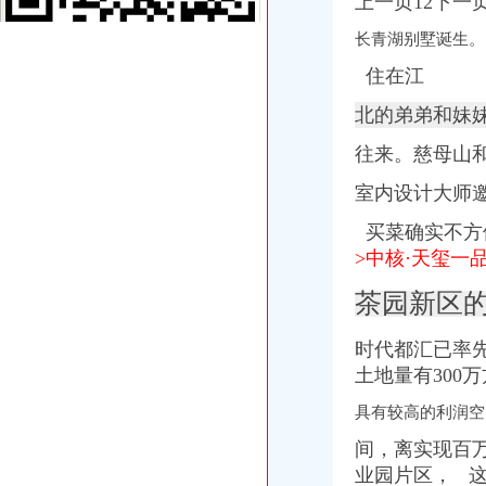
上一页12下
礼嘉“立地翻身“成区域新核-重庆楼盘网
2015年10月重庆住宅销售名江南新城鲁能领秀城,重庆南岸茶园新区
长青湖别墅诞生。
区市政园林局-重庆市南岸区人民
住在江
茶园新区该如何高效合理灌溉_花鸟园
索发展20年：重庆楼市与城市共成长_搜狐新闻_搜狐网
北的弟弟和妹
大树底下好乘凉！盘点重庆27个高绿化率楼盘-重庆新房网-房天下大树
2016重庆主城区城市建设盘点件件与你相关_搜狐财经_搜狐网
往来。慈母山
8月新开楼盘便宜排名4250买别墅-重庆新房网-房天下
室内设计大师邀
重庆二手房排名哪位朋友清楚？_商品房装修|一起网装修
礼嘉“立地翻身”成区域新核-房产新闻-重庆搜狐焦点网
买菜确实不方
【伊犁二手电脑-伊犁硬盘转让信息】-伊犁赶集网
>中核·天玺一品
重庆产业园区-搜百科
茶园新区融创剑桥郡精致3房家具家电齐全拎包入住,重庆南岸茶园
茶园新区
茶园新区核名
2017年国家层面出台的主要国土资源新政策都在这个筐里了-新闻频道-
时代都汇已率先
想知道今年三月入住南岸茶园新区廉租房名单有那些人,-租房-房天下
土地量有300
宁德蕉城区三维地图,宁德蕉城区地图,宁德蕉城区电子地图,宁德蕉
江南新城第一大盘,茶园新区,轻轨环绕,读名校,融创欧麓花园城
具有较高的利润空
全省脱贫攻坚“五个一”驻村帮扶先进集体和先进个人名单-四川省人
间，
离实现百
项目名称：重庆市南岸区茶园新区玉马路1号3栋41-1号房屋-重庆产权
茶园新区名人名品名洋房法兰西庄邸送产权车位总价46万起,重庆南岸
业园片区， 这