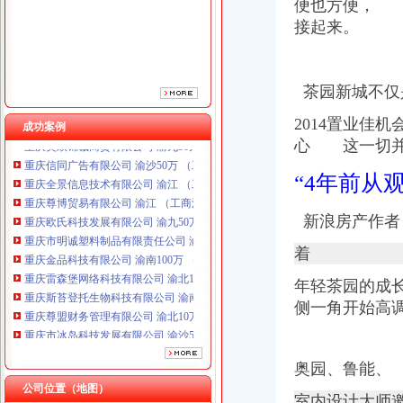
便也方便，
接起来。
茶园新城不仅
重庆奕欣锦诚商贸有限公司 渝九50万 （工商注册）
2014置业
成功案例
重庆信同广告有限公司 渝沙50万 （工商注册）
心 这一切并
重庆全景信息技术有限公司 渝江 （工商注册）
重庆尊博贸易有限公司 渝江 （工商注册）
“4年前从
重庆欧氏科技发展有限公司 渝九50万 （进出口权）
重庆市明诚塑料制品有限责任公司 渝高100万 （进出口权）
新浪房产作者
重庆金品科技有限公司 渝南100万 （进出口权）
重庆雷森堡网络科技有限公司 渝北10万 （工商注册）
着
重庆斯苔登托生物科技有限公司 渝南10万 （工商注册）
年轻茶园的成
重庆尊盟财务管理有限公司 渝北10万 （工商注册）
重庆市冰岛科技发展有限公司 渝沙50万 （进出口权）
侧一角开始高
重庆奕欣锦诚商贸有限公司 渝九50万 （工商注册）
重庆信同广告有限公司 渝沙50万 （工商注册）
重庆全景信息技术有限公司 渝江 （工商注册）
奥园、鲁能、
重庆尊博贸易有限公司 渝江 （工商注册）
公司位置（地图）
重庆欧氏科技发展有限公司 渝九50万 （进出口权）
室内设计大师邀