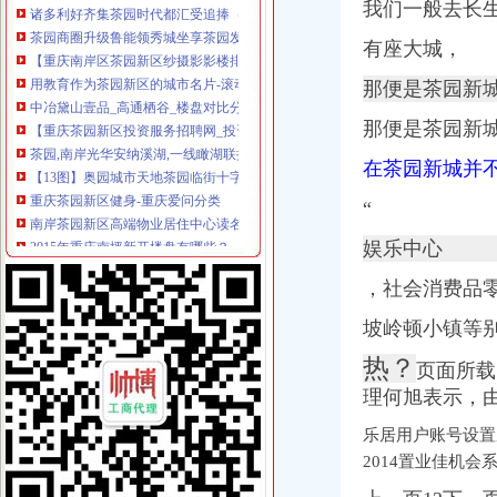
我们一般去长
【重庆南岸区茶园新区纱摄影影楼排名前十名_个纱照推荐_纱
用教育作为茶园新区的城市名片-滚动新闻-21CN.COM
有座大城，
中冶黛山壹品_高通栖谷_楼盘对比分析-重庆乐居
那便是茶园新
【重庆茶园新区投资服务招聘网_投资服务招聘信息】-重庆智联招聘
茶园,南岸光华安纳溪湖,一线瞰湖联排,双产权车位读名校,重庆南
那便是茶园新
【13图】奥园城市天地茶园临街十字路口,轻轨商铺,重庆南岸茶园
重庆茶园新区健身-重庆爱问分类
在茶园新城并
南岸茶园新区高端物业居住中心读名校临轻轨公园旁抢,融创伊
“
2015年重庆南坪新开楼盘有哪些？
开办石材场手续
娱乐中心
重庆市茶园新区柏林春江售房部2017新招聘信息_电话_地址-58企
2014置业佳机会系列报道：南山之南茶园新城-市场-重庆乐居网
，社会消费品零
【58同城】重庆南岸茶园新区工商注册_公司注册代理_代办注册公司价
【58同城】茶园新区名酒回收|茶园新区高价回收名酒|茶园新区白酒回收
坡岭顿小镇等
茶园新区快速上门收购名烟名酒虫草等各种名贵礼品_志趣网
热？
页面所
融汇国际温泉城28-78平米典户型起价7200元-楼市新闻-重庆乐居网
理何旭表示，
货车撞上路边公交车南岸区茶园新区车上只有一名女乘客【重庆吧】_
茶园新区该如何高效合理灌溉_花鸟园
乐居用户账号设置
同景国际城官方微博的微博_微博
2014置业佳机会
【茶园新区,融创欧麓花园城,公园豪宅,轻轨环绕,享名】-南岸南
高通栖谷_融汇·温泉城_楼盘对比分析-重庆乐居