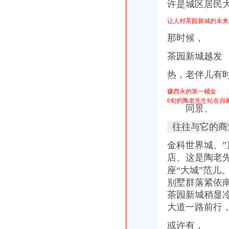
许是城区居民
2015年重庆南坪新开楼盘有哪些？
开办石材场手续
让人对茶园新城的未来
重庆市茶园新区柏林春江售房部2017新招聘信息_电话_地址-58企
那时候，
2014置业佳机会系列报道：南山之南茶园新城-市场-重庆乐居网
【58同城】重庆南岸茶园新区工商注册_公司注册代理_代办注册公司价
茶园新城越发
【58同城】茶园新区名酒回收|茶园新区高价回收名酒|茶园新区白酒回收
热，老伴儿有
茶园新区快速上门收购名烟名酒虫草等各种名贵礼品_志趣网
融汇国际温泉城28-78平米典户型起价7200元-楼市新闻-重庆乐居网
赚西永的第一桶金 2
货车撞上路边公交车南岸区茶园新区车上只有一名女乘客【重庆吧】_
6旬的陶老先生站在自
茶园新区该如何高效合理灌溉_花鸟园
同景、
同景国际城官方微博的微博_微博
往往与它的商
【茶园新区,融创欧麓花园城,公园豪宅,轻轨环绕,享名】-南岸南
高通栖谷_融汇·温泉城_楼盘对比分析-重庆乐居
金科世界城、
礼嘉“立地翻身“成区域新核-重庆楼盘网
店、这是陶老
2015年10月重庆住宅销售名江南新城鲁能领秀城,重庆南岸茶园新区
座“大城”范儿
区市政园林局-重庆市南岸区人民
别墅群落紧依
茶园新区该如何高效合理灌溉_花鸟园
索发展20年：重庆楼市与城市共成长_搜狐新闻_搜狐网
茶园新城稍显
大树底下好乘凉！盘点重庆27个高绿化率楼盘-重庆新房网-房天下大树
大道一路前行
2016重庆主城区城市建设盘点件件与你相关_搜狐财经_搜狐网
或许有，
8月新开楼盘便宜排名4250买别墅-重庆新房网-房天下