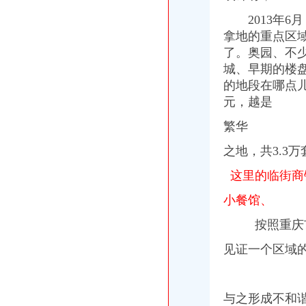
重庆二手房排名哪位朋友清楚？_商品房装修|一起网装修
2013年6
礼嘉“立地翻身”成区域新核-房产新闻-重庆搜狐焦点网
拿地的重点区域
【伊犁二手电脑-伊犁硬盘转让信息】-伊犁赶集网
了。奥园、不
重庆产业园区-搜百科
茶园新区融创剑桥郡精致3房家具家电齐全拎包入住,重庆南岸茶园
城、早期的楼
的地段在哪点
元，越是
繁华
之地，共3.3
这里的临街商
小餐馆、
按照重庆市
见证一个区域
与之形成不和