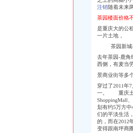
之上的商圈小户热
注销
随着未来
茶园楼面价格不到
是重庆大的公
一片土地，
茶园新城在
去年茶园-鹿角
西侧，
有麦当
景商业街等多
穿过了2011
一。 重庆土
ShoppingM
划有约5万方
们的平淡生活
的，
而在20
变得跟南坪商