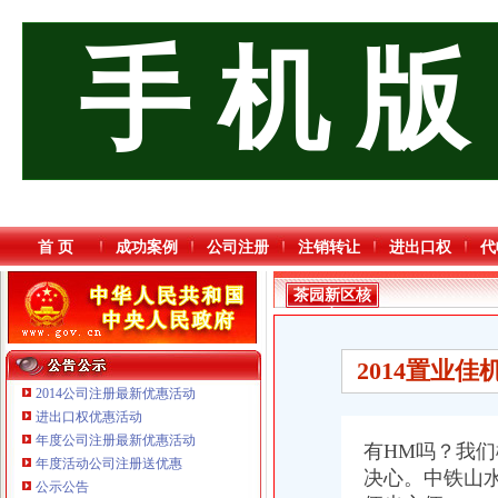
手 机 版
首 页
成功案例
公司注册
注销转让
进出口权
代
茶园新区核
名
2014置业
2014公司注册最新优惠活动
进出口权优惠活动
年度公司注册最新优惠活动
有HM吗？我
年度活动公司注册送优惠
决心。中铁山
公示公告