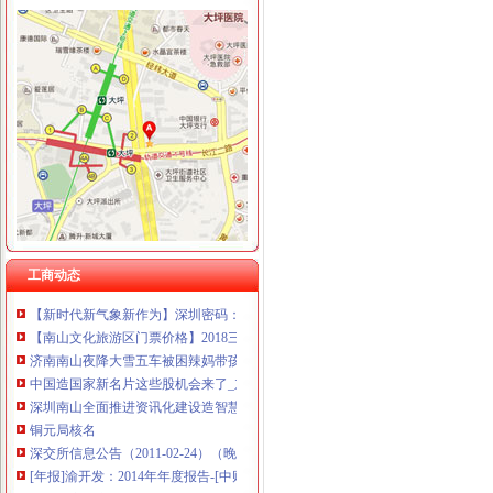
重庆市冰岛科技发展有限公司 渝沙50万 （进出口权）
茶园新区
重庆南岸区茶园新区联想电脑上门维修_志趣网
茶园新区拓展区6-3号_重庆巴南土地招拍挂-房天下土地网
重庆市茶园新区产业发展研究
南岸区茶园新区天文大道茶园新区商铺出售,茶园鲁能领秀城旁双轻轨
悦地购物中心众商家口碑载道茶园新区亮“商业王牌”_新闻中心_赢
南山核名
工商动态
【新时代新气象新作为】深圳密码：布局“四核十八节点”_海南新闻
【南山文化旅游区门票价格】2018三亚南山文化旅游区门票团购,预订
济南南山夜降大雪五车被困辣妈带孩子上山看雪_17城_山东新闻_新闻
中国造国家新名片这些股机会来了_东方财富网
深圳南山全面推进资讯化建设造智慧务
铜元局核名
深交所信息公告（2011-02-24）（晚间）_证券之星
[年报]渝开发：2014年年度报告-[中财网]
办理国家工商总局核名多少钱-大连便民网