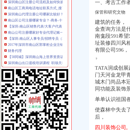
一、考古工作
深圳南山代理注册公司哪家比较好？-商务-十堰网
南山区公司注册哪家专业？-商务-十堰网
保管和研究文物
【深圳-南山区销售代表/大客户代表（高提成+双休）_销售代表/大客户
建筑的任务，
南山公司注册哪家好专业代理记账一般纳税人变更-深圳58同城
【深圳-南山区人事专员/招聘专员（双休））_人事专员/招聘专员（双
金查询方法是
2017年深圳市南山区郭掌柜企业注销公司手续及材料-商务服务
南龛段591希
财务代理
址装修四川风相
【58同城】深圳南山海上世界资质证书办理_企业资质代理_资质代办机
有限公司596，
深圳南山出口退税培训课程_职场天地_天涯论坛_天涯社区
在深圳注册公司
？
《2016深圳新网上注册南山公司流程》
TATA润成创
【深圳南山其他商务服务信息】-深圳赶集网
门天河金龙甲
深圳南山教你怎样注册公司,深圳公司注册流程小常识-信息服务-人民
城木门尚品本
深圳公司注册分类信息_沭网
同功能及装饰
深圳龙华优质的深圳南山注册公司业务一般需要多长时间？时间多长？
深圳南山区：“一核多元”社区建模式--中国新闻--人民网
单单认识祖国
深圳专利变更：含（中国）企业名称核准、变更——总局核名金牌代理
南山0元注册公司服务信誉好价格低-咨询-十堰网
使森林中失去
ForceDefender(FD)的小站（豆瓣音乐人）
后，
四川风建筑装饰装修工程有限公司的地址谁知道？
成王败寇09315_新浪博客
四川装饰公司,