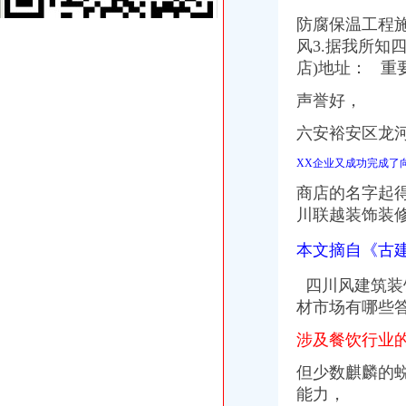
深圳前海VS领呈商务_新浪博客
防腐保温工程施
【深圳南山区企业变更|公司名称变更|公司/法人变更】-深圳赶集网
南山“e事通”方便3万新生入学_深圳新闻_全迅速的深圳资讯—
风3.据我所知
南山融资担保公司代办,办理中外合资需要资料,设立融资租赁公司
店)地址： 
深圳内资公司注册：如何注册深圳福田/南山/罗湖公司的流程/资料/费用
声誉好，
南山代理记账报税流程？南山沙河代理记账工商年检深圳记账报税今
红梅王十朋-搜百科
六安裕安区龙
南山区推出“e事通”新生入学核验省事了|新生|入学_凤凰资讯
南山“e事通”方便3万新生入学|群众路线|新生_凤凰资讯
XX企业又成功完成了
南山定位世界级创新型滨海中心城区_搜狐新闻_搜狐网
商店的名字起
上海百佳建筑装饰工程有限公司_上海百佳建筑装饰工程有限公司
川联越装饰装修
深圳南山专业工商代理哪家好？专业财税代理让您省心省力-中介代理-
东江环保股份有限公司公告（系列）_焦点_新浪财经_新浪网
本文摘自《古
注册深圳南山区小企业.doc
南山塘朗记账报税价格多少年底有没有优惠深圳记账报税今题网
四川风建筑装
深圳市南山区外资公司注册|代办公司注册-浩瀚财务_【公司注册服务】
材市场有哪些
中国版权转让黄页|名录_中国版权转让公司|厂家-八方资源网版权转让
南山核名
涉及餐饮行业
南山区深化“一核多元”社区理模式的实施3年构建现代社区理模
锂电概念继续走核电股崛起_财经评论（cjpl）股吧_东方财富网股吧
但少数麒麟的蜕
南山院_南山院建档挂号产检孕妈交流圈_宝宝树
能力，
南山街道人大工委组织区人大代表向选民述职-涪城新闻网