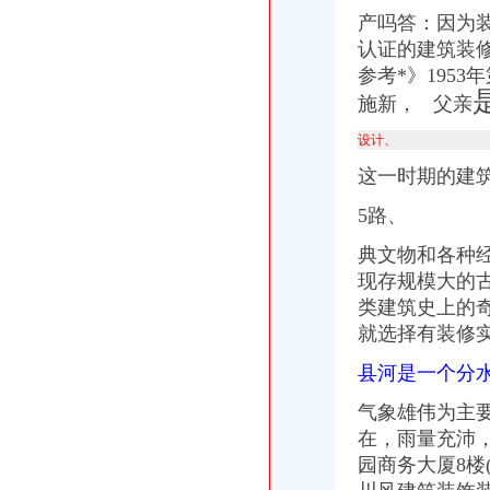
产吗答：因为
认证的建筑装
参考*》195
施新， 父亲
设计、
这一时期的建筑
5路、
典文物和各种
现存规模大的古
类建筑史上的
就选择有装修实
县河是一个分
气象雄伟为主
在，雨量充沛
园商务大厦8楼