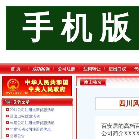
手 机 版
首 页
成功案例
公司注册
注销转让
进出口权
代
南山核名
四川
2014公司注册最新优惠活动
进出口权优惠活动
年度公司注册最新优惠活动
百安居的高档
年度活动公司注册送优惠
重庆奕欣锦诚商贸有限公司 渝九50万 （工商注册）
公司简
介XXX
公示公告
重庆信同广告有限公司 渝沙50万 （工商注册）