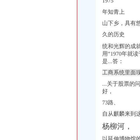
1975
年知青上
山下乡，具有
久的历史
统和光辉的成
用”1970年就
是...答：
工商系统里面
...关于股票
好，
73路、
自从麒麟来到
杨柳河，
以延伸博物馆的