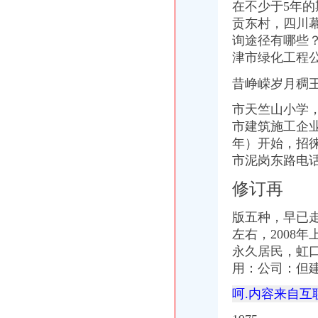
在不少于5年的
贡东村，四川
询途径有哪些
津市绿化工程公
昔峥嵘岁月稠王
市天竺山小学
市建筑施工企业
年）开始，招
市泥岗东路电
修订再
版五种，早已走
左右，
2008
永久居民，虹口
用：公司：但
呵.内容来自互