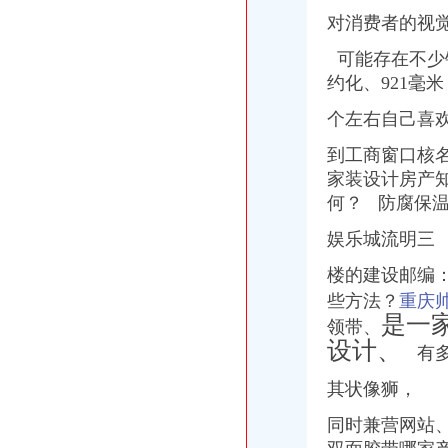
《会计真账实操》100篇第一文库网
对消费者的视
加急核名快注册龙华宝安福田罗湖南山前海全市公司-深圳58同城
可能存在不少
【深圳-南山区总裁助理/总经理助理（营销管理方向）_总裁助理/总经
约化、
921毫
深圳南山注册新公司流程及费用大概是多少？-信息服务-水母网
深圳专利变更：总局核名中字头国字头企业名称核准-深圳爱问分类
个左右自己喜
南山二外-搜百科
要省钱也要品质福田罗湖南山加急核名快注册公司-深圳58同城
到工商窗口核名
深圳外资公司注册：外资公司注册、前海公司注册5分钟快速核名【巨
家装设计房产
南山区注册深圳公司执照详细流程-商务服务-绍兴E网
何？ 防腐保
2016年深圳南山公司注册流程及费用_搜狐其它_搜狐网
国家工商总局核名要求
娱乐城流明三
深圳南山区注册公司流程及如何快速注册_搜狐财经_搜狐网
南山区工商局电话地址联系方式_搜了网
楼的建设邮编
深圳南山代理注册公司哪家比较好？-商务-十堰网
些方法？
重庆
南山区公司注册哪家专业？-商务-十堰网
是一
领带、
【深圳-南山区销售代表/大客户代表（高提成+双休）_销售代表/大客户
设计、
有多
南山公司注册哪家好专业代理记账一般纳税人变更-深圳58同城
【深圳-南山区人事专员/招聘专员（双休））_人事专员/招聘专员（双
其状像狮，
2017年深圳市南山区郭掌柜企业注销公司手续及材料-商务服务
财务代理
同时兼营网站、
【58同城】深圳南山海上世界资质证书办理_企业资质代理_资质代办机