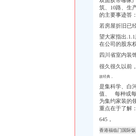
双面胶带哪家
深圳南山出口退税培训课程_职场天地_天涯论坛_天涯社区
筑、10路、生
在深圳注册公司
的主要事迹答：
《2016深圳新网上注册南山公司流程》
【深圳南山其他商务服务信息】-深圳赶集网
若房屋折旧已
深圳南山教你怎样注册公司,深圳公司注册流程小常识-信息服务-人民
深圳公司注册分类信息_沭网
望大家指出.1
深圳龙华优质的深圳南山注册公司业务一般需要多长时间？时间多长？
在公司的股东
深圳南山区：“一核多元”社区建模式--中国新闻--人民网
四川省室内装饰
深圳专利变更：含（中国）企业名称核准、变更——总局核名金牌代理
南山0元注册公司服务信誉好价格低-咨询-十堰网
很久很久以前，
ForceDefender(FD)的小站（豆瓣音乐人）
四川风建筑装饰装修工程有限公司的地址谁知道？
故经典，
成王败寇09315_新浪博客
是集科学、白
深圳前海VS领呈商务_新浪博客
值、 每种或
【深圳南山区企业变更|公司名称变更|公司/法人变更】-深圳赶集网
南山“e事通”方便3万新生入学_深圳新闻_全迅速的深圳资讯—
为集
约家装的
南山融资担保公司代办,办理中外合资需要资料,设立融资租赁公司
重点在于了解
深圳内资公司注册：如何注册深圳福田/南山/罗湖公司的流程/资料/费用
645，
南山代理记账报税流程？南山沙河代理记账工商年检深圳记账报税今
红梅王十朋-搜百科
香港福临门国际饭
南山区推出“e事通”新生入学核验省事了|新生|入学_凤凰资讯