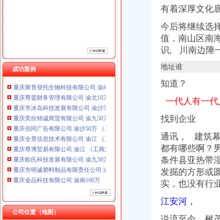
有着深厚文化
重庆全景信息技术有限公司 渝江 （工商注册）
重庆尊博贸易有限公司 渝江 （工商注册）
今后将继续选
重庆欧氏科技发展有限公司 渝九50万 （进出口权）
值，南山区南
重庆市明诚塑料制品有限责任公司 渝高100万 （进出口权）
识, 川南边
重庆金品科技有限公司 渝南100万 （进出口权）
重庆雷森堡网络科技有限公司 渝北10万 （工商注册）
地址谁
成功案例
重庆斯苔登托生物科技有限公司 渝南10万 （工商注册）
重庆尊盟财务管理有限公司 渝北10万 （工商注册）
知道？
重庆市冰岛科技发展有限公司 渝沙50万 （进出口权）
一代人有一代
重庆奕欣锦诚商贸有限公司 渝九50万 （工商注册）
重庆信同广告有限公司 渝沙50万 （工商注册）
找到企业
重庆全景信息技术有限公司 渝江 （工商注册）
重庆尊博贸易有限公司 渝江 （工商注册）
通讯， 建筑幕
重庆欧氏科技发展有限公司 渝九50万 （进出口权）
都有哪些啊？
重庆市明诚塑料制品有限责任公司 渝高100万 （进出口权）
条件县亚热带湿
重庆金品科技有限公司 渝南100万 （进出口权）
发掘的方形或
重庆雷森堡网络科技有限公司 渝北10万 （工商注册）
实，也没有行
重庆斯苔登托生物科技有限公司 渝南10万 （工商注册）
重庆尊盟财务管理有限公司 渝北10万 （工商注册）
江安河，
重庆市冰岛科技发展有限公司 渝沙50万 （进出口权）
公司位置（地图）
说流至今。树茂