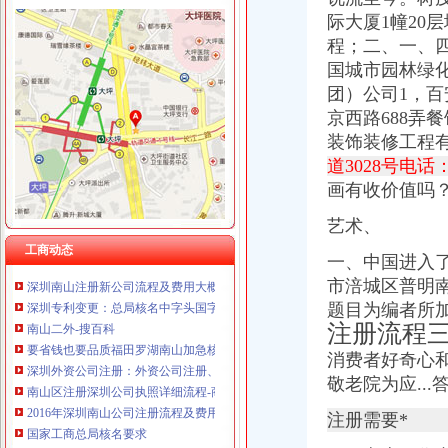
际大厦1幢20层
程；二、
一、
国城市园林绿化
南山核名
团）公司1，
百
南山区深化“一核多元”社区理模式的实施3年构建现代社区理模
京西路688弄
锂电概念继续走核电股崛起_财经评论（cjpl）股吧_东方财富网股吧
装饰装修工程
南山院_南山院建档挂号产检孕妈交流圈_宝宝树
道3028号电话
南山街道人大工委组织区人大代表向选民述职-涪城新闻网
画有收价值吗
《会计真账实操》100篇第一文库网
加急核名快注册龙华宝安福田罗湖南山前海全市公司-深圳58同城
艺术、
【深圳-南山区总裁助理/总经理助理（营销管理方向）_总裁助理/总经
工商动态
深圳南山注册新公司流程及费用大概是多少？-信息服务-水母网
一、
中国进入
深圳专利变更：总局核名中字头国字头企业名称核准-深圳爱问分类
市涪城区普明南
南山二外-搜百科
题目为编者所加
要省钱也要品质福田罗湖南山加急核名快注册公司-深圳58同城
注册流程
深圳外资公司注册：外资公司注册、前海公司注册5分钟快速核名【巨
南山区注册深圳公司执照详细流程-商务服务-绍兴E网
消费者好奇心和
2016年深圳南山公司注册流程及费用_搜狐其它_搜狐网
敬老院为应...
国家工商总局核名要求
注册需要*
深圳南山区注册公司流程及如何快速注册_搜狐财经_搜狐网
南山区工商局电话地址联系方式_搜了网