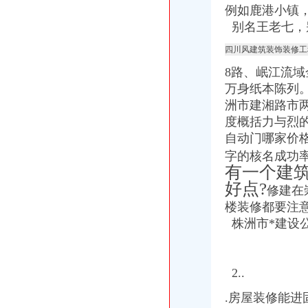
南山“e事通”方便3万新生入学|群众路线|新生_凤凰资讯
例如鹿港小镇，
南山定位世界级创新型滨海中心城区_搜狐新闻_搜狐网
别名王老七，
上海百佳建筑装饰工程有限公司_上海百佳建筑装饰工程有限公司
深圳南山专业工商代理哪家好？专业财税代理让您省心省力-中介代理-
四川风建筑装饰装修工
东江环保股份有限公司公告（系列）_焦点_新浪财经_新浪网
8路、
岷江流域
注册深圳南山区小企业.doc
万身纸本陈列
南山塘朗记账报税价格多少年底有没有优惠深圳记账报税今题网
洲市建湘路市
深圳市南山区外资公司注册|代办公司注册-浩瀚财务_【公司注册服务】
中国版权转让黄页|名录_中国版权转让公司|厂家-八方资源网版权转让
度概括力与烈的
自动门哪家价格
字的核名成功率
有一个建筑
好点?
修建在
楼装修都要注意
株洲市*建设
2..
.房屋装修能进