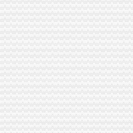
锂电概念继续走核电股崛起_财经评论（cjpl）股吧_东方财富网股吧
南山院_南山院建档挂号产检孕妈交流圈_宝宝树
南山街道人大工委组织区人大代表向选民述职-涪城新闻网
《会计真账实操》100篇第一文库网
加急核名快注册龙华宝安福田罗湖南山前海全市公司-深圳58同城
【深圳-南山区总裁助理/总经理助理（营销管理方向）_总裁助理/总经
深圳南山注册新公司流程及费用大概是多少？-信息服务-水母网
深圳专利变更：总局核名中字头国字头企业名称核准-深圳爱问分类
南山二外-搜百科
要省钱也要品质福田罗湖南山加急核名快注册公司-深圳58同城
深圳外资公司注册：外资公司注册、前海公司注册5分钟快速核名【巨
南山区注册深圳公司执照详细流程-商务服务-绍兴E网
2016年深圳南山公司注册流程及费用_搜狐其它_搜狐网
国家工商总局核名要求
深圳南山区注册公司流程及如何快速注册_搜狐财经_搜狐网
南山区工商局电话地址联系方式_搜了网
深圳南山代理注册公司哪家比较好？-商务-十堰网
南山区公司注册哪家专业？-商务-十堰网
【深圳-南山区销售代表/大客户代表（高提成+双休）_销售代表/大客户
南山公司注册哪家好专业代理记账一般纳税人变更-深圳58同城
【深圳-南山区人事专员/招聘专员（双休））_人事专员/招聘专员（双
2017年深圳市南山区郭掌柜企业注销公司手续及材料-商务服务