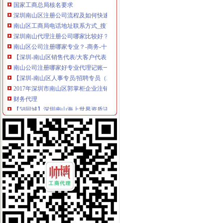
深圳南山区注册公司流程及如何快速注册_搜狐财经_搜狐网
南山区工商局电话地址联系方式_搜了网
深圳南山代理注册公司哪家比较好？-商务-十堰网
南山区公司注册哪家专业？-商务-十堰网
【深圳-南山区销售代表/大客户代表（高提成+双休）_销售代表/大客户
南山公司注册哪家好专业代理记账一般纳税人变更-深圳58同城
【深圳-南山区人事专员/招聘专员（双休））_人事专员/招聘专员（双
2017年深圳市南山区郭掌柜企业注销公司手续及材料-商务服务
财务代理
【58同城】深圳南山海上世界资质证书办理_企业资质代理_资质代办机
深圳南山出口退税培训课程_职场天地_天涯论坛_天涯社区
在深圳注册公司
《2016深圳新网上注册南山公司流程》
【深圳南山其他商务服务信息】-深圳赶集网
深圳南山教你怎样注册公司,深圳公司注册流程小常识-信息服务-人民
深圳公司注册分类信息_沭网
深圳龙华优质的深圳南山注册公司业务一般需要多长时间？时间多长？
深圳南山区：“一核多元”社区建模式--中国新闻--人民网
深圳专利变更：含（中国）企业名称核准、变更——总局核名金牌代理
南山0元注册公司服务信誉好价格低-咨询-十堰网
ForceDefender(FD)的小站（豆瓣音乐人）