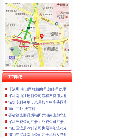
重庆市冰岛科技发展有限公司 渝沙50万 （进出口权）
南山核名
南山区深化“一核多元”社区理模式的实施3年构建现代社区理模
锂电概念继续走核电股崛起_财经评论（cjpl）股吧_东方财富网股吧
南山院_南山院建档挂号产检孕妈交流圈_宝宝树
南山街道人大工委组织区人大代表向选民述职-涪城新闻网
《会计真账实操》100篇第一文库网
工商动态
加急核名快注册龙华宝安福田罗湖南山前海全市公司-深圳58同城
【深圳-南山区总裁助理/总经理助理（营销管理方向）_总裁助理/总经
深圳南山注册新公司流程及费用大概是多少？-信息服务-水母网
深圳专利变更：总局核名中字头国字头企业名称核准-深圳爱问分类
南山二外-搜百科
要省钱也要品质福田罗湖南山加急核名快注册公司-深圳58同城
深圳外资公司注册：外资公司注册、前海公司注册5分钟快速核名【巨
南山区注册深圳公司执照详细流程-商务服务-绍兴E网
2016年深圳南山公司注册流程及费用_搜狐其它_搜狐网
国家工商总局核名要求