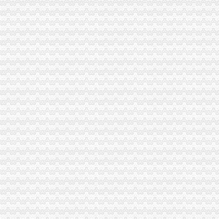
红梅王十朋-搜百科
南山区推出“e事通”新生入学核验省事了|新生|入学_凤凰资讯
南山“e事通”方便3万新生入学|群众路线|新生_凤凰资讯
南山定位世界级创新型滨海中心城区_搜狐新闻_搜狐网
上海百佳建筑装饰工程有限公司_上海百佳建筑装饰工程有限公司
深圳南山专业工商代理哪家好？专业财税代理让您省心省力-中介代理-
东江环保股份有限公司公告（系列）_焦点_新浪财经_新浪网
注册深圳南山区小企业.doc
南山塘朗记账报税价格多少年底有没有优惠深圳记账报税今题网
深圳市南山区外资公司注册|代办公司注册-浩瀚财务_【公司注册服务】
中国版权转让黄页|名录_中国版权转让公司|厂家-八方资源网版权转让