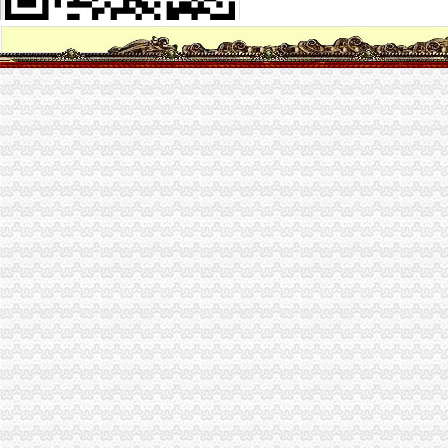
四川风建筑装饰装修工程有限公司的地址谁知道？
成王败寇09315_新浪博客
深圳前海VS领呈商务_新浪博客
【深圳南山区企业变更|公司名称变更|公司/法人变更】-深圳赶集网
南山“e事通”方便3万新生入学_深圳新闻_全迅速的深圳资讯—
南山融资担保公司代办,办理中外合资需要资料,设立融资租赁公司
深圳内资公司注册：如何注册深圳福田/南山/罗湖公司的流程/资料/费用
南山代理记账报税流程？南山沙河代理记账工商年检深圳记账报税今
红梅王十朋-搜百科
南山区推出“e事通”新生入学核验省事了|新生|入学_凤凰资讯
南山“e事通”方便3万新生入学|群众路线|新生_凤凰资讯
南山定位世界级创新型滨海中心城区_搜狐新闻_搜狐网
上海百佳建筑装饰工程有限公司_上海百佳建筑装饰工程有限公司
深圳南山专业工商代理哪家好？专业财税代理让您省心省力-中介代理-
东江环保股份有限公司公告（系列）_焦点_新浪财经_新浪网
注册深圳南山区小企业.doc
南山塘朗记账报税价格多少年底有没有优惠深圳记账报税今题网
深圳市南山区外资公司注册|代办公司注册-浩瀚财务_【公司注册服务】
中国版权转让黄页|名录_中国版权转让公司|厂家-八方资源网版权转让
南山核名
南山区深化“一核多元”社区理模式的实施3年构建现代社区理模