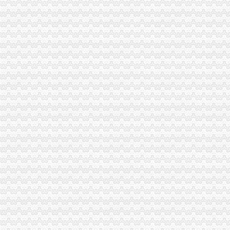
财务代理
【58同城】深圳南山海上世界资质证书办理_企业资质代理_资质代办机
深圳南山出口退税培训课程_职场天地_天涯论坛_天涯社区
在深圳注册公司
《2016深圳新网上注册南山公司流程》
【深圳南山其他商务服务信息】-深圳赶集网
深圳南山教你怎样注册公司,深圳公司注册流程小常识-信息服务-人民
深圳公司注册分类信息_沭网
深圳龙华优质的深圳南山注册公司业务一般需要多长时间？时间多长？
深圳南山区：“一核多元”社区建模式--中国新闻--人民网
深圳专利变更：含（中国）企业名称核准、变更——总局核名金牌代理
南山0元注册公司服务信誉好价格低-咨询-十堰网
ForceDefender(FD)的小站（豆瓣音乐人）
四川风建筑装饰装修工程有限公司的地址谁知道？
成王败寇09315_新浪博客
深圳前海VS领呈商务_新浪博客
【深圳南山区企业变更|公司名称变更|公司/法人变更】-深圳赶集网
南山“e事通”方便3万新生入学_深圳新闻_全迅速的深圳资讯—
南山融资担保公司代办,办理中外合资需要资料,设立融资租赁公司
深圳内资公司注册：如何注册深圳福田/南山/罗湖公司的流程/资料/费用
南山代理记账报税流程？南山沙河代理记账工商年检深圳记账报税今