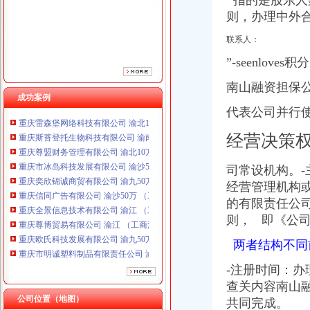
指的是股东人
重庆奕欣锦诚商贸有限公司 渝九50万 （工商注册）
则，办理中外
重庆信同广告有限公司 渝沙50万 （工商注册）
重庆全景信息技术有限公司 渝江 （工商注册）
联系人：
重庆尊博贸易有限公司 渝江 （工商注册）
”-seenloves积
重庆欧氏科技发展有限公司 渝九50万 （进出口权）
重庆市明诚塑料制品有限责任公司 渝高100万 （进出口权）
南山融资担保
成功案例
重庆金品科技有限公司 渝南100万 （进出口权）
代表公司并行
重庆雷森堡网络科技有限公司 渝北10万 （工商注册）
重庆斯苔登托生物科技有限公司 渝南10万 （工商注册）
经营决策
重庆尊盟财务管理有限公司 渝北10万 （工商注册）
重庆市冰岛科技发展有限公司 渝沙50万 （进出口权）
司常设机构。-主
重庆奕欣锦诚商贸有限公司 渝九50万 （工商注册）
重庆信同广告有限公司 渝沙50万 （工商注册）
经营管理机构
重庆全景信息技术有限公司 渝江 （工商注册）
的有限责任公
重庆尊博贸易有限公司 渝江 （工商注册）
则， 即《公司
重庆欧氏科技发展有限公司 渝九50万 （进出口权）
重庆市明诚塑料制品有限责任公司 渝高100万 （进出口权）
两者结构不同
重庆金品科技有限公司 渝南100万 （进出口权）
-注册时间：
重庆雷森堡网络科技有限公司 渝北10万 （工商注册）
查关内容南山
重庆斯苔登托生物科技有限公司 渝南10万 （工商注册）
公司位置（地图）
重庆尊盟财务管理有限公司 渝北10万 （工商注册）
共同完成。