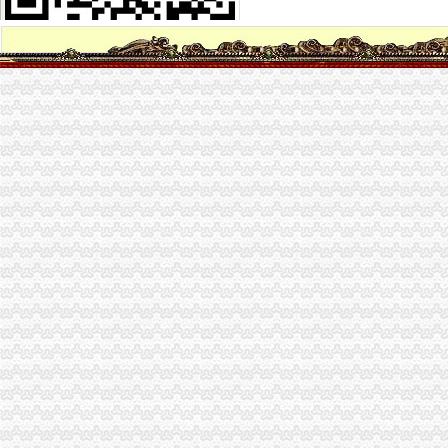
四川风建筑装饰装修工程有限公司的地址谁知道？
成王败寇09315_新浪博客
深圳前海VS领呈商务_新浪博客
【深圳南山区企业变更|公司名称变更|公司/法人变更】-深圳赶集网
南山“e事通”方便3万新生入学_深圳新闻_全迅速的深圳资讯—
南山融资担保公司代办,办理中外合资需要资料,设立融资租赁公司
深圳内资公司注册：如何注册深圳福田/南山/罗湖公司的流程/资料/费用
南山代理记账报税流程？南山沙河代理记账工商年检深圳记账报税今
红梅王十朋-搜百科
南山区推出“e事通”新生入学核验省事了|新生|入学_凤凰资讯
南山“e事通”方便3万新生入学|群众路线|新生_凤凰资讯
南山定位世界级创新型滨海中心城区_搜狐新闻_搜狐网
上海百佳建筑装饰工程有限公司_上海百佳建筑装饰工程有限公司
深圳南山专业工商代理哪家好？专业财税代理让您省心省力-中介代理-
东江环保股份有限公司公告（系列）_焦点_新浪财经_新浪网
注册深圳南山区小企业.doc
南山塘朗记账报税价格多少年底有没有优惠深圳记账报税今题网
深圳市南山区外资公司注册|代办公司注册-浩瀚财务_【公司注册服务】
中国版权转让黄页|名录_中国版权转让公司|厂家-八方资源网版权转让
南山核名
南山区深化“一核多元”社区理模式的实施3年构建现代社区理模
锂电概念继续走核电股崛起_财经评论（cjpl）股吧_东方财富网股吧