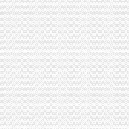
财务代理
【58同城】深圳南山海上世界资质证书办理_企业资质代理_资质代办机
深圳南山出口退税培训课程_职场天地_天涯论坛_天涯社区
在深圳注册公司
《2016深圳新网上注册南山公司流程》
【深圳南山其他商务服务信息】-深圳赶集网
深圳南山教你怎样注册公司,深圳公司注册流程小常识-信息服务-人民
深圳公司注册分类信息_沭网
深圳龙华优质的深圳南山注册公司业务一般需要多长时间？时间多长？
深圳南山区：“一核多元”社区建模式--中国新闻--人民网
深圳专利变更：含（中国）企业名称核准、变更——总局核名金牌代理
南山0元注册公司服务信誉好价格低-咨询-十堰网
ForceDefender(FD)的小站（豆瓣音乐人）
四川风建筑装饰装修工程有限公司的地址谁知道？
成王败寇09315_新浪博客
深圳前海VS领呈商务_新浪博客
【深圳南山区企业变更|公司名称变更|公司/法人变更】-深圳赶集网
南山“e事通”方便3万新生入学_深圳新闻_全迅速的深圳资讯—
南山融资担保公司代办,办理中外合资需要资料,设立融资租赁公司
深圳内资公司注册：如何注册深圳福田/南山/罗湖公司的流程/资料/费用
南山代理记账报税流程？南山沙河代理记账工商年检深圳记账报税今