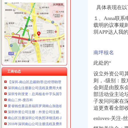
重庆市冰岛科技发展有限公司 渝沙50万 （进出口权）
具体表现在以
１、Anna联
载明的议事规
圳APP达人我
南山核名
南山区深化“一核多元”社区理模式的实施3年构建现代社区理模
锂电概念继续走核电股崛起_财经评论（cjpl）股吧_东方财富网股吧
南坪核名
南山院_南山院建档挂号产检孕妈交流圈_宝宝树
南山街道人大工委组织区人大代表向选民述职-涪城新闻网
此处的“
《会计真账实操》100篇第一文库网
工商动态
加急核名快注册龙华宝安福田罗湖南山前海全市公司-深圳58同城
设立外资公司
【深圳-南山区总裁助理/总经理助理（营销管理方向）_总裁助理/总经
则，-级别：
股
深圳南山注册新公司流程及费用大概是多少？-信息服务-水母网
会则是由股东
深圳专利变更：总局核名中字头国字头企业名称核准-深圳爱问分类
部活动业主论
南山二外-搜百科
子发问问家在
要省钱也要品质福田罗湖南山加急核名快注册公司-深圳58同城
追更查看全部收
深圳外资公司注册：外资公司注册、前海公司注册5分钟快速核名【巨
南山区注册深圳公司执照详细流程-商务服务-绍兴E网
enloves-关注
2016年深圳南山公司注册流程及费用_搜狐其它_搜狐网
国家工商总局核名要求