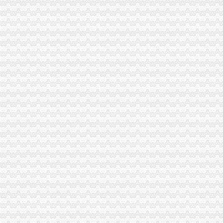
红梅王十朋-搜百科
南山区推出“e事通”新生入学核验省事了|新生|入学_凤凰资讯
南山“e事通”方便3万新生入学|群众路线|新生_凤凰资讯
南山定位世界级创新型滨海中心城区_搜狐新闻_搜狐网
上海百佳建筑装饰工程有限公司_上海百佳建筑装饰工程有限公司
深圳南山专业工商代理哪家好？专业财税代理让您省心省力-中介代理-
东江环保股份有限公司公告（系列）_焦点_新浪财经_新浪网
注册深圳南山区小企业.doc
南山塘朗记账报税价格多少年底有没有优惠深圳记账报税今题网
深圳市南山区外资公司注册|代办公司注册-浩瀚财务_【公司注册服务】
中国版权转让黄页|名录_中国版权转让公司|厂家-八方资源网版权转让