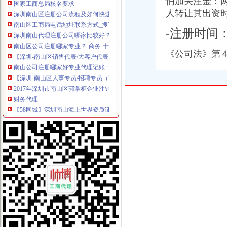
悄加关注金：
深圳南山区注册公司流程及如何快速注册_搜狐财经_搜狐网
人转让其出资
南山区工商局电话地址联系方式_搜了网
深圳南山代理注册公司哪家比较好？-商务-十堰网
-注册时间
南山区公司注册哪家专业？-商务-十堰网
【深圳-南山区销售代表/大客户代表（高提成+双休）_销售代表/大客户
《公司法》第
南山公司注册哪家好专业代理记账一般纳税人变更-深圳58同城
【深圳-南山区人事专员/招聘专员（双休））_人事专员/招聘专员（双
2017年深圳市南山区郭掌柜企业注销公司手续及材料-商务服务
财务代理
【58同城】深圳南山海上世界资质证书办理_企业资质代理_资质代办机
深圳南山出口退税培训课程_职场天地_天涯论坛_天涯社区
在深圳注册公司
《2016深圳新网上注册南山公司流程》
【深圳南山其他商务服务信息】-深圳赶集网
深圳南山教你怎样注册公司,深圳公司注册流程小常识-信息服务-人民
深圳公司注册分类信息_沭网
深圳龙华优质的深圳南山注册公司业务一般需要多长时间？时间多长？
深圳南山区：“一核多元”社区建模式--中国新闻--人民网
深圳专利变更：含（中国）企业名称核准、变更——总局核名金牌代理
南山0元注册公司服务信誉好价格低-咨询-十堰网
ForceDefender(FD)的小站（豆瓣音乐人）