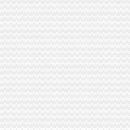
南山院_南山院建档挂号产检孕妈交流圈_宝宝树
南山街道人大工委组织区人大代表向选民述职-涪城新闻网
《会计真账实操》100篇第一文库网
加急核名快注册龙华宝安福田罗湖南山前海全市公司-深圳58同城
【深圳-南山区总裁助理/总经理助理（营销管理方向）_总裁助理/总经
深圳南山注册新公司流程及费用大概是多少？-信息服务-水母网
深圳专利变更：总局核名中字头国字头企业名称核准-深圳爱问分类
南山二外-搜百科
要省钱也要品质福田罗湖南山加急核名快注册公司-深圳58同城
深圳外资公司注册：外资公司注册、前海公司注册5分钟快速核名【巨
南山区注册深圳公司执照详细流程-商务服务-绍兴E网
2016年深圳南山公司注册流程及费用_搜狐其它_搜狐网
国家工商总局核名要求
深圳南山区注册公司流程及如何快速注册_搜狐财经_搜狐网
南山区工商局电话地址联系方式_搜了网
深圳南山代理注册公司哪家比较好？-商务-十堰网
南山区公司注册哪家专业？-商务-十堰网
【深圳-南山区销售代表/大客户代表（高提成+双休）_销售代表/大客户
南山公司注册哪家好专业代理记账一般纳税人变更-深圳58同城
【深圳-南山区人事专员/招聘专员（双休））_人事专员/招聘专员（双
2017年深圳市南山区郭掌柜企业注销公司手续及材料-商务服务